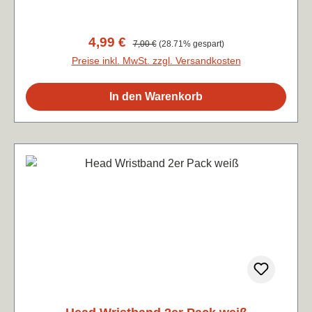
Verkaufspreis:
4,99 €
Regulärer Preis:
7,00 €
(28.71% gespart)
Preise inkl. MwSt. zzgl. Versandkosten
In den Warenkorb