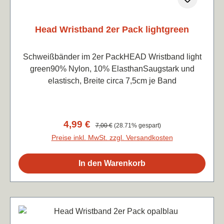
Head Wristband 2er Pack lightgreen
Schweißbänder im 2er PackHEAD Wristband light
green90% Nylon, 10% ElasthanSaugstark und
elastisch, Breite circa 7,5cm je Band
Verkaufspreis:
4,99 €
Regulärer Preis:
7,00 €
(28.71% gespart)
Preise inkl. MwSt. zzgl. Versandkosten
In den Warenkorb