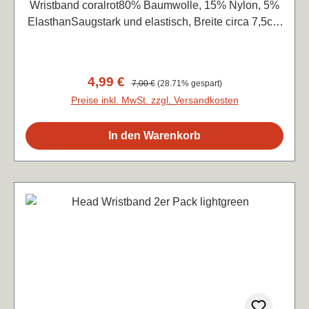
Wristband coralrot80% Baumwolle, 15% Nylon, 5%
ElasthanSaugstark und elastisch, Breite circa 7,5cm
je Band
Verkaufspreis:
4,99 €
Regulärer Preis:
7,00 €
(28.71% gespart)
Preise inkl. MwSt. zzgl. Versandkosten
In den Warenkorb