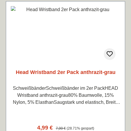
Hauptmaterial: 85 % Polyester, 15 % Elastan
Interlock• Sekundäres Material: 97 % Polyester, 3 %
Elastan Interlock• Für jeden Kopf geeignet• Knoten
hinten am Kopf • Atmungsaktives und leichtes
Material • Schutz gegen Schweiß • Hält das Haar
zurück • Der Aufdruck passt perfekt zu Ihrem HEAD
Outfit • Feuchtigkeitsübertragung durch
Mikrofasertechnologie
Head Wristband 2er Pack anthrazit-grau
SchweißbänderSchweißbänder im 2er PackHEAD
Wristband anthrazit-grau80% Baumwolle, 15%
Nylon, 5% ElasthanSaugstark und elastisch, Breite
circa 7,5cm je Band
Verkaufspreis:
4,99 €
Regulärer Preis:
7,00 €
(28.71% gespart)