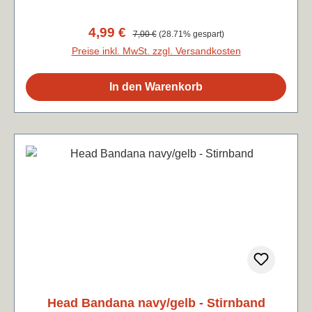
Verkaufspreis:
4,99 €
Regulärer Preis:
7,00 €
(28.71% gespart)
Preise inkl. MwSt. zzgl. Versandkosten
In den Warenkorb
Head Bandana navy/gelb - Stirnband