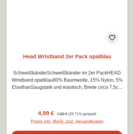
Head Wristband 2er Pack opalblau
SchweißbänderSchweißbänder im 2er PackHEAD
Wristband opalblau80% Baumwolle, 15% Nylon, 5%
ElasthanSaugstark und elastisch, Breite circa 7,5cm
je Band
Verkaufspreis:
4,99 €
Regulärer Preis:
7,00 €
(28.71% gespart)
Preise inkl. MwSt. zzgl. Versandkosten