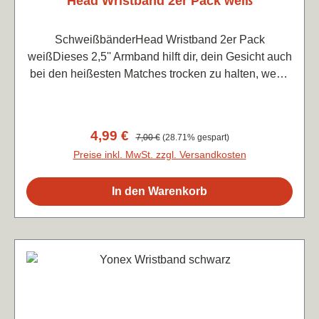
Head Wristband 2er Pack weiß
SchweißbänderHead Wristband 2er Pack
weißDieses 2,5'' Armband hilft dir, dein Gesicht auch
bei den heißesten Matches trocken zu halten, wenn
du kein Handtuch in der Nähe hast. Es besteht für
die notwendige Elastizität aus 90 % Nylon und 10 %
Elasthan.
Verkaufspreis:
4,99 €
Regulärer Preis:
7,00 €
(28.71% gespart)
Preise inkl. MwSt. zzgl. Versandkosten
In den Warenkorb