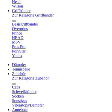
Head
Wilson
Griffbänder
Zur Kategorie Griffbänder
Basisgriffbänder
Overgrips
Prince
HEAD
MSV
Pros Pro
PolyStar
Yonex
Dämpfer
Tennisbälle
Zubehör
Zur Kategorie Zubehör
Caps
Schweißbänder
Socken
Sonstiges
Vibrastops/Dämpfer
Angebote