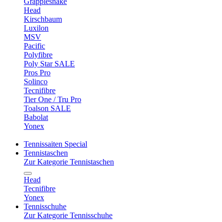
Grapplesnake
Head
Kirschbaum
Luxilon
MSV
Pacific
Polyfibre
Poly Star SALE
Pros Pro
Solinco
Tecnifibre
Tier One / Tru Pro
Toalson SALE
Babolat
Yonex
Tennissaiten Special
Tennistaschen
Zur Kategorie Tennistaschen
Head
Tecnifibre
Yonex
Tennisschuhe
Zur Kategorie Tennisschuhe