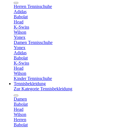
Herren Tennisschuhe
Adidas
Babolat
Head
K-Swiss
Wilson
Yonex
Damen Tennisschuhe
Yonex
Adidas
Babolat
K-Swiss
Head
Wilson
Kinder Tennisschuhe
Tennisbekleidung
Zur Kategorie Tennisbekleidung
Damen
Babolat
Head
Wilson
Herren
Babolat