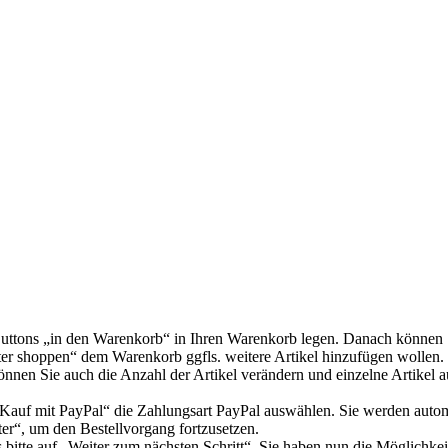
uttons „in den Warenkorb“ in Ihren Warenkorb legen. Danach können Si
ter shoppen“ dem Warenkorb ggfls. weitere Artikel hinzufügen wollen. 
nen Sie auch die Anzahl der Artikel verändern und einzelne Artikel
Kauf mit PayPal“ die Zahlungsart PayPal auswählen. Sie werden automat
r“, um den Bestellvorgang fortzusetzen.
 bitte auf „Weiter zum nächsten Schritt“. Sie haben nun die Möglichk