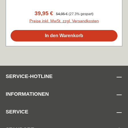
Verkaufspreis:
39,95 €
Regulärer Preis:
54,95 €
(27.3% gespart)
Preise inkl. MwSt. zzgl. Versandkosten
In den Warenkorb
SERVICE-HOTLINE
INFORMATIONEN
SERVICE