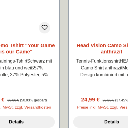
mo Tshirt "Your Game
Head Vision Camo Sh
is our Game"
anthrazit
ainings-TshirtSchwarz mit
Tennis-FunktionsshirtHE
t in blau und weiß57%
Camo Shirt anthrazitM
lle, 37% Polyester, 5%
Design kombiniert mit 
Elasthan
Qualität und Funktionalitä
angenehm zu tragen, 
atmungsaktiv.100% Polye
fspreis:
9 €
Regulärer Preis:
Verkaufspreis:
24,99 €
Regulärer Preis:
30,00 €
(50.03% gespart)
39,95 €
(37.45%
DRY
l. MwSt. zzgl. Versandkosten
Preise inkl. MwSt. zzgl. Ve
Details
Details