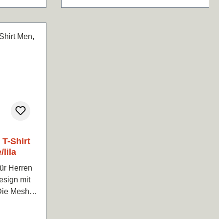
 T-Shirt
lila
esign mit
t die
d die