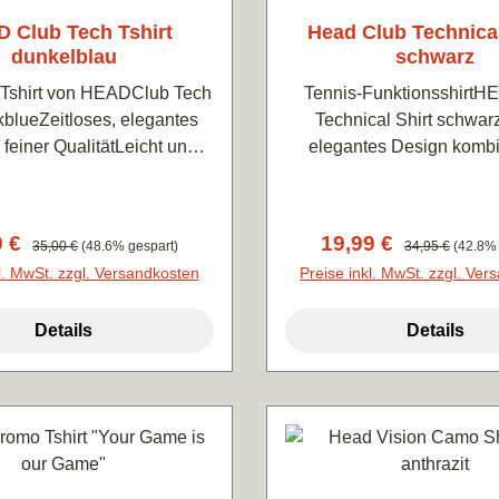
en Ärmelöffnungen. • 90%
 Club Tech Tshirt
Head Club Technical
 10% Elastan woven • YKK
dunkelblau
schwarz
 Zipper vorne mittig •
gkeitsübertragung durch
-Tshirt von HEADClub Tech
Tennis-FunktionsshirtH
ertechnologie • Baseball
rkblueZeitloses, elegantes
Technical Shirt schwar
• Nackenband mit HEAD
 feiner QualitätLeicht und
elegantes Design kombin
 Farbe: pastelgrün/navy•
ktiv100% PolyesterFarbe:
höchster Qualität 
taschen• Elastisches Band
unkelblau mit weiß
FunktionalitätLeicht und
trast Loop an Saum und
zu tragen, extrem atmungs
ufspreis:
9 €
Regulärer Preis:
Verkaufspreis:
19,99 €
Regulärer Preis
35,00 €
(48.6% gespart)
34,95 €
(42.8% 
Ärmelöffnungen
Polyester ENDO 
l. MwSt. zzgl. Versandkosten
Preise inkl. MwSt. zzgl. Ve
Details
Details