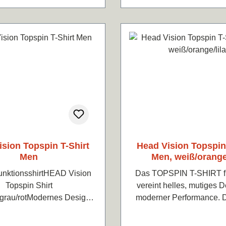
sion Topspin T-Shirt
Head Vision Topspin
Men
Men, weiß/orange/
unktionsshirtHEAD Vision
Das TOPSPIN T-SHIRT für Herren
Topspin Shirt
vereint helles, mutiges D
grau/rotModernes Design
moderner Performance. Die Mesh-
t mit höchster Qualität und
Rückseite verbesser
alitätLeicht und angenehm
Atmungsaktivität, währen