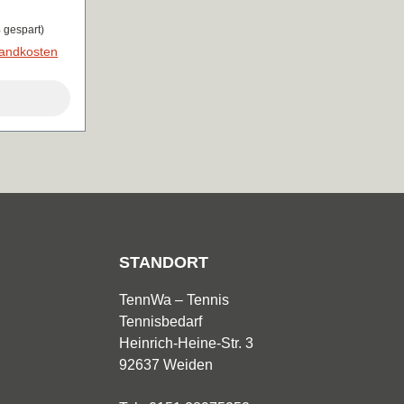
ofiber-
 gespart)
ühlenden
rsandkosten
rmöglichen
bertragung
e• rib crew
d mit HEAD
• Mesh-
hlitze
STANDORT
TennWa – Tennis
Tennisbedarf
Heinrich-Heine-Str. 3
92637 Weiden