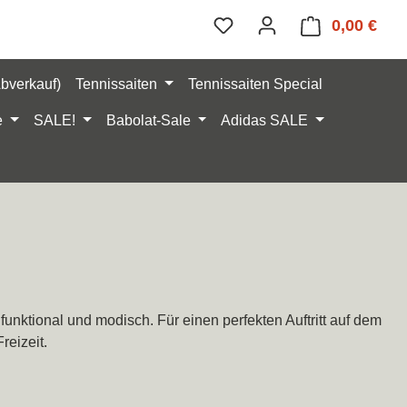
0,00 €
Ware
Abverkauf)
Tennissaiten
Tennissaiten Special
e
SALE!
Babolat-Sale
Adidas SALE
unktional und modisch. Für einen perfekten Auftritt auf dem
reizeit.