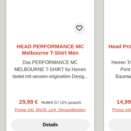
HEAD PERFORMANCE MC
Head Pro
Melbourne T-Shirt Men
Das PERFORMANCE MC
Herren Tr
MELBOURNE T-SHIRT für Herren
Prin
bietet mit seinem originellen Design,
Baumwo
das ein Netz und die Linien auf dem
Spielfeld zeigt, eine exklusive und
hochwertige Ästhetik. Das moderne
Verkaufspreis:
29,99 €
Regulärer Preis:
Verkau
14,9
70,00 €
(57.16% gespart)
T-Shirt, das HEAD-Botschafter Marin
Preise inkl. MwSt. zzgl. Versandkosten
Preise ink
Cilic beim Wettkampf in Melbourne
tragen wird, verfügt über innovative
Details
Technologien und Materialien, die es