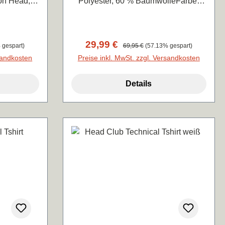
on Head,
Polyester, 60 % BaumwolleFarbe:
 stets
gelb
mstabiles
llem
Verkaufspreis:
29,99 €
Regulärer Preis:
 gespart)
69,95 €
(57.13% gespart)
r mit 35%
rsandkosten
Preise inkl. MwSt. zzgl. Versandkosten
Details