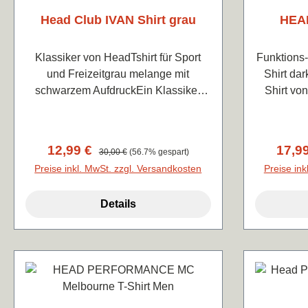
und an d
Head Club IVAN Shirt grau
HEAD
Polyester
1-Way
Feuchti
Klassiker von HeadTshirt für Sport
Funktions
Mikrofas
und Freizeitgrau melange mit
Shirt da
Kragen 
schwarzem AufdruckEin Klassiker
Shirt von
Branding
von Head, geradlinig und zeitlos,
atmungsa
Einsteck
stets attraktivAngenehmes,
d
mit Con
formstabiles Mischgewebe mit tollem
Verkaufspreis:
12,99 €
Regulärer Preis:
Verka
17,9
30,00 €
(56.7% gespart)
Tragegefühl65% Polyester mit 35%
Preise inkl. MwSt. zzgl. Versandkosten
Preise ink
Baumwolle
Details