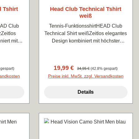
 Tshirt
Head Club Technical Tshirt
weiß
EAD Club
Tennis-FunktionsshirtHEAD Club
zZeitlos
Technical Shirt weißZeitlos elegantes
iert mit
Design kombiniert mit höchster
und
Qualität und FunktionalitätLeicht und
 angenehm
angenehm zu tragen, extrem
aktiv.100%
atmungsaktiv.100% Polyester ENDO
:
Verkaufspreis:
19,99 €
Regulärer Preis:
gespart)
34,95 €
(42.8% gespart)
DRY
DRY
rsandkosten
Preise inkl. MwSt. zzgl. Versandkosten
Details