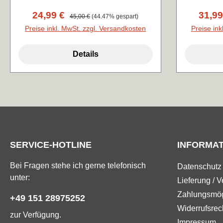
hoher Elastizität (Wicking)
zu tragen
Verkaufspreis:
24,99 €
Regulärer Preis:
Verkau
31,9
45,00 €
(44.47% gespart)
Po
Preise inkl. MwSt. zzgl. Versandkosten
Preise ink
Details
SERVICE-HOTLINE
INFORMA
Bei Fragen stehe ich gerne telefonisch
Datenschutz
unter:
Lieferung / 
Zahlungsmög
+49 151 28975252
Widerrufsrec
zur Verfügung.
Impressum