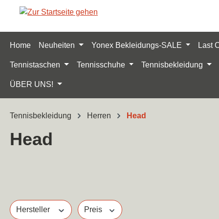
m Hauptinhalt springen
Zur Suche springen
Zur Hauptnavigation springen
Home
Neuheiten
Yonex Bekleidungs-SALE
Last 
Tennistaschen
Tennisschuhe
Tennisbekleidung
ÜBER UNS!
Tennisbekleidung
Herren
Head
Head
Hersteller
Preis