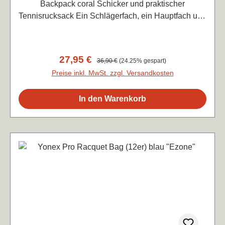
Backpack coral Schicker und praktischer
Tennisrucksack Ein Schlägerfach, ein Hauptfach und
ein zusätzliches FrontfachMaße: 43x29x18cm / 15
Liter
Verkaufspreis:
27,95 €
Regulärer Preis:
36,90 €
(24.25% gespart)
Preise inkl. MwSt. zzgl. Versandkosten
In den Warenkorb