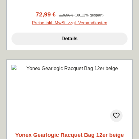
farblich für jede Schlägerserie von Yonex
passend.78x46x33 cm
Verkaufspreis:
72,99 €
Regulärer Preis:
119,90 €
(39.12% gespart)
Preise inkl. MwSt. zzgl. Versandkosten
Details
Yonex Gearlogic Racquet Bag 12er beige