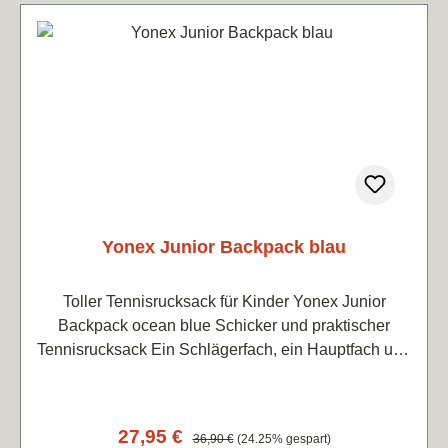
Yonex Junior Backpack blau
Toller Tennisrucksack für Kinder Yonex Junior
Backpack ocean blue Schicker und praktischer
Tennisrucksack Ein Schlägerfach, ein Hauptfach und
ein zusätzliches FrontfachMaße: 43x29x18cm / 15
Liter
Verkaufspreis:
27,95 €
Regulärer Preis:
36,90 €
(24.25% gespart)