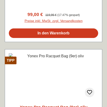
Farbe blau/orange (Zur Percept Sonderserie
"midnight navy")
Verkaufspreis:
99,00 €
Regulärer Preis:
119,95 €
(17.47% gespart)
Preise inkl. MwSt. zzgl. Versandkosten
In den Warenkorb
TIPP