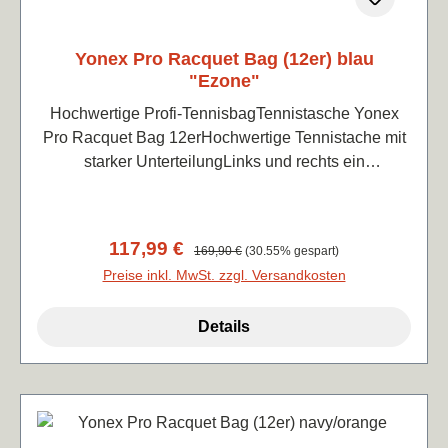
Yonex Pro Racquet Bag (12er) blau
"Ezone"
Hochwertige Profi-TennisbagTennistasche Yonex
Pro Racquet Bag 12erHochwertige Tennistache mit
starker UnterteilungLinks und rechts ein
durchgängiges Hauptfach, eins davon
thermoisoliertMittig ein großes, breiteres Fach für
Equipment und ein von oben zugängiges
Verkaufspreis:
117,99 €
Regulärer Preis:
169,90 €
(30.55% gespart)
Schuhfach. 2 zusätzliche Außenfächer für
Preise inkl. MwSt. zzgl. Versandkosten
Kleinbedarf. RucksackfunktionMaße: 78x46x34
cmFarbe blau im Style der Ezone-Serie (wie
Details
abgebildet)