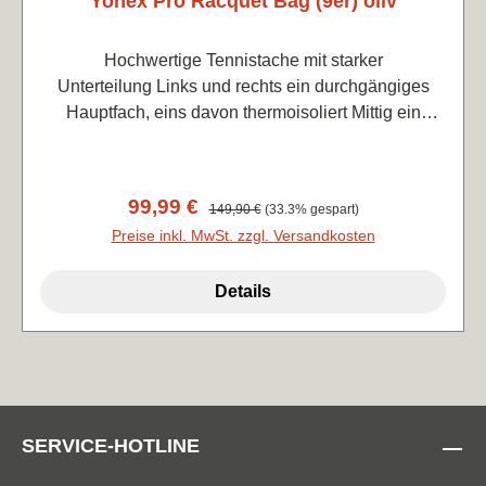
Yonex Pro Racquet Bag (9er) oliv
Hochwertige Tennistache mit starker
Unterteilung Links und rechts ein durchgängiges
Hauptfach, eins davon thermoisoliert Mittig ein
großes, breiteres Fach für Equipment und ein
zusätzliches Schuhfach.2 Zusätzliche Außenfächer
für Kleinbedarf.Rucksackfunktion Maße: 78x38x33
Verkaufspreis:
99,99 €
Regulärer Preis:
149,90 €
(33.3% gespart)
cm Farbe nach Wahl
Preise inkl. MwSt. zzgl. Versandkosten
Details
SERVICE-HOTLINE