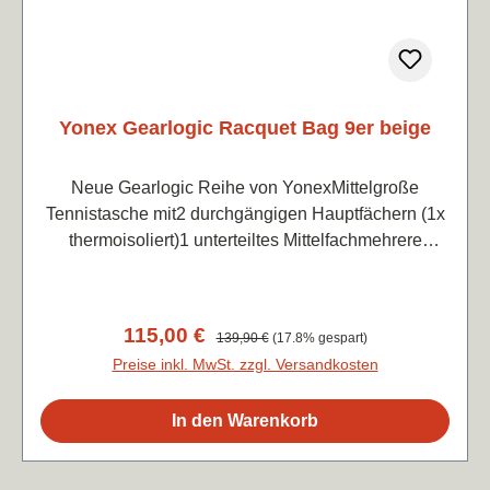
Yonex Gearlogic Racquet Bag 9er beige
Neue Gearlogic Reihe von YonexMittelgroße
Tennistasche mit2 durchgängigen Hauptfächern (1x
thermoisoliert)1 unterteiltes Mittelfachmehrere
praktische Außenfächer (siehe Bilder)Rucksack-
TragefunktionMaße 76x36x33 cm
Verkaufspreis:
115,00 €
Regulärer Preis:
139,90 €
(17.8% gespart)
Preise inkl. MwSt. zzgl. Versandkosten
In den Warenkorb