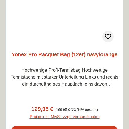
Yonex Pro Racquet Bag (12er) navy/orange
Hochwertige Profi-Tennisbag Hochwertige
Tennistache mit starker Unterteilung Links und rechts
ein durchgängiges Hauptfach, eins davon
thermoisoliert Mittig ein großes, breiteres Fach für
Equipment und ein von oben zugängiges
Schuhfach.2 zusätzliche Außenfächer für
Verkaufspreis:
129,95 €
Regulärer Preis:
169,95 €
(23.54% gespart)
Kleinbedarf.RucksackfunktionMaße: 78x46x34
Preise inkl. MwSt. zzgl. Versandkosten
cmFarbe blau/orange (Zur Percept Sonderserie
"midnight navy")