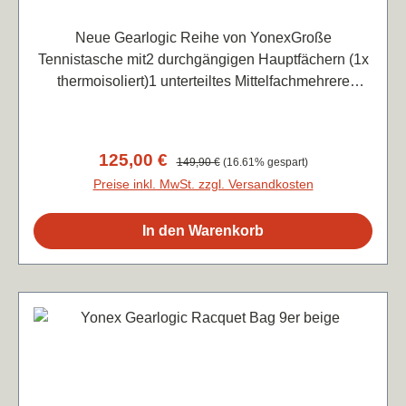
Neue Gearlogic Reihe von YonexGroße
Tennistasche mit2 durchgängigen Hauptfächern (1x
thermoisoliert)1 unterteiltes Mittelfachmehrere
praktische Außenfächer (siehe Bilder)Rucksack-
TragefunktionMaße 76x46x33 cm
Verkaufspreis:
125,00 €
Regulärer Preis:
149,90 €
(16.61% gespart)
Preise inkl. MwSt. zzgl. Versandkosten
In den Warenkorb