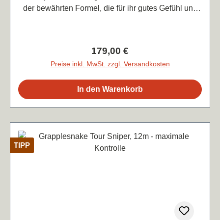
der bewährten Formel, die für ihr gutes Gefühl und
ihre Reaktionsfreudigkeit bekannt ist, und bietet
zusätzlichen Biss bei gleichbleibend leicht rauer
Oberfläche wie die Tour Mako. Die Kanten sind
Regulärer Preis:
179,00 €
moderat, ähnlich wie bei Alpha und Tour Sniper, für
Preise inkl. MwSt. zzgl. Versandkosten
kontrollierten Grip und Stabilität. Stärke:
1,25mmFarbe: creamPreis je lfd. m 0,9€
In den Warenkorb
TIPP