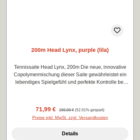
・ High-Performance-Co-Polyester für ultimative
Power und Präzision ・ Speziell formuliertes Co-
Polyester-Material für explosive Energierückführung
・ Festes, aber reaktionsfreudiges Gefühl für
kontrollierten Spin und Präzision ・ Perfekte
Mischung aus Knackigkeit und Komfort ・ Geringere
200m Head Lynx, purple (lila)
Vibrationen für ein reibungsloses Schlaggefühl
Farbe: grauLänge 12mPreis pro lfd. Meter 0,75€
Tennissaite Head Lynx, 200m Die neue, innovative
Copolymermischung dieser Saite gewährleistet ein
lebendiges Spielgefühl und perfekte Kontrolle bei
zusätzlicher Haltbarkeit für ein aggressives Spiel.
Farbe: purple (lila) Stärke: 1,25 mm Aufbau: monofile
CoPolymersaite Länge: 200 m Preis pro lfd. Meter:
Verkaufspreis:
71,99 €
Regulärer Preis:
150,00 €
(52.01% gespart)
0,36 EUR
Preise inkl. MwSt. zzgl. Versandkosten
Details