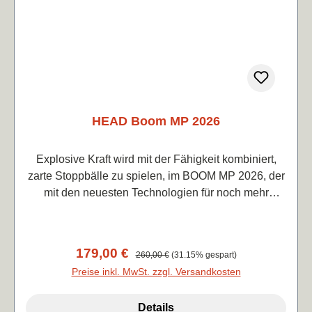
HEAD Boom MP 2026
Explosive Kraft wird mit der Fähigkeit kombiniert,
zarte Stoppbälle zu spielen, im BOOM MP 2026, der
mit den neuesten Technologien für noch mehr
Power, Selbstvertrauen und Spaß aufgerüstet wurde.
Als Teil der BOOM-Serie, die das höchste
Leistungsniveau im HEAD-Tennisschläger-
Verkaufspreis:
179,00 €
Regulärer Preis:
260,00 €
(31.15% gespart)
Universum bietet, ist dieses vielseitige Modell für
Preise inkl. MwSt. zzgl. Versandkosten
fortgeschrittene Spieler, erfahrene Spieler und
Turnierspieler konzipiert, die nach müheloser Power
Details
suchen und gerne angreifen.Unterstützt von Coco