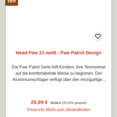
TIPP
Head Paw 23 weiß - Paw Patrol Design
Die Paw Patrol Serie hilft Kindern, ihre Tennisreise
auf die komfortabelste Weise zu beginnen. Der
Aluminiumschläger verfügt über den einzigartigen
Damp+ Einsatz, der den Aufprall isoliert und so
weniger Vibrationen verursacht. Der Paw Patrol 23
ist perfekt für Kinder zwischen 6 und 8 Jahren, die
Verkaufspreis:
25,99 €
Regulärer Preis:
40,00 €
(35.03% gespart)
das vielseitige Spiel meistern wollen. Das
Preise inkl. MwSt. zzgl. Versandkosten
aufregende neue Design des Schlägers und das auf