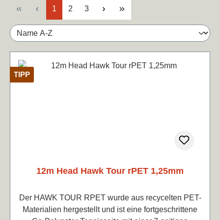
Seite
Seite
Seite
1
2
3
TIPP
12m Head Hawk Tour rPET 1,25mm
Der HAWK TOUR RPET wurde aus recycelten PET-
Materialien hergestellt und ist eine fortgeschrittene