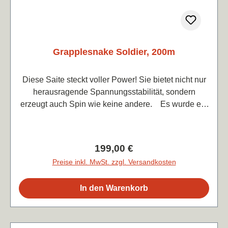
Grapplesnake Soldier, 200m
Diese Saite steckt voller Power! Sie bietet nicht nur
herausragende Spannungsstabilität, sondern
erzeugt auch Spin wie keine andere. Es wurde ein
speziell entwickeltes raues Element hinzugefügt,
das die Geometrie der Saite schärft und die
Oberflächenstruktur für noch mehr Kontrolle und Grip
Regulärer Preis:
199,00 €
verbessert. Und das Beste: Diese Saite hat keine
Preise inkl. MwSt. zzgl. Versandkosten
einzige Schwäche – jedes Detail ist perfekt
durchdacht. Farbe: schwarzLänge: 200mForm: 7-
In den Warenkorb
eckigDurchmesser: 1.25mm Preis je lfd. m 0,99€