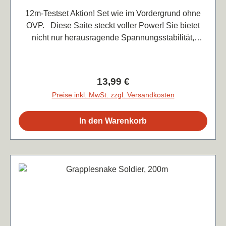
12m-Testset Aktion! Set wie im Vordergrund ohne
OVP. Diese Saite steckt voller Power! Sie bietet
nicht nur herausragende Spannungsstabilität,
sondern erzeugt auch Spin wie keine andere. Es
wurde ein speziell entwickeltes raues Element
hinzugefügt, das die Geometrie der Saite schärft und
Regulärer Preis:
13,99 €
die Oberflächenstruktur für noch mehr Kontrolle und
Preise inkl. MwSt. zzgl. Versandkosten
Grip verbessert. Und das Beste: Diese Saite hat
keine einzige Schwäche – jedes Detail ist perfekt
In den Warenkorb
durchdacht. Farbe: schwarzLänge: 12mForm: 7-
eckigDurchmesser: 1.25mm Preis je lfd. m 1,17€