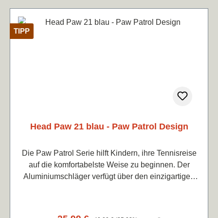
TENNWA-TIPP! Gewicht (unbespannt):285 g
Bespannungsbild:16 x 19Kopfgröße:645 cm²
Balance:320 mm Länge:685 mm Rahmenprofil:23-
TIPP
26mm
Head Paw 21 blau - Paw Patrol Design
Die Paw Patrol Serie hilft Kindern, ihre Tennisreise
auf die komfortabelste Weise zu beginnen. Der
Aluminiumschläger verfügt über den einzigartigen
Damp+ Einsatz, der den Aufprall isoliert und so
weniger Vibrationen verursacht. Der Paw Patrol 21
ist perfekt für Kinder zwischen 4 und 6 Jahren, die
Regulärer Preis: