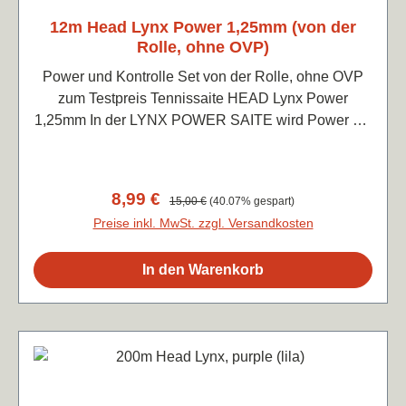
12m Head Lynx Power 1,25mm (von der
Rolle, ohne OVP)
Power und Kontrolle Set von der Rolle, ohne OVP
zum Testpreis Tennissaite HEAD Lynx Power
1,25mm In der LYNX POWER SAITE wird Power mit
Kontrolle und Präzision zusammen mit einem
angenehmen Spielgefühl kombiniert. Die Saite aus
einzigartigem Copolymer-Polyester mit weicher
Verkaufspreis:
8,99 €
Regulärer Preis:
15,00 €
(40.07% gespart)
Molekularstruktur bietet eine explosive
Preise inkl. MwSt. zzgl. Versandkosten
Energieübertragung, die für schnellere und
durchsichtigere Schläge sorgt. Spieler, die die
In den Warenkorb
ultimative Mischung aus Power und Präzision
suchen und kraftvolle Schläge mit Selbstvertrauen
schlagen, werden eine Saite lieben, die ein festes,
aber reaktionsfreudiges Spielgefühl hat. Genieße ein
reibungsloses Schlaggefühl mit der LYNX POWER,
die mit ihrer perfekten Mischung aus Knackigkeit und
Komfort und weniger Vibrationen aufgerüstet wurde.