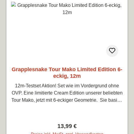
Grapplesnake Tour Mako Limited Edition 6-
eckig, 12m
12m-Testset Aktion! Set wie im Vordergrund ohne
OVP. Eine limitierte Cream Edition unserer beliebten
Tour Mako, jetzt mit 6-eckiger Geometrie. Sie basiert
auf der bewährten Formel, die für ihr gutes Gefühl
und ihre Reaktionsfreudigkeit bekannt ist, und bietet
zusätzlichen Biss bei gleichbleibend leicht rauer
Regulärer Preis:
13,99 €
Oberfläche wie die Tour Mako. Die Kanten sind
Preise inkl. MwSt. zzgl. Versandkosten