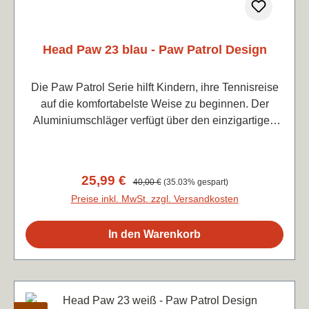
Head Paw 23 blau - Paw Patrol Design
Die Paw Patrol Serie hilft Kindern, ihre Tennisreise
auf die komfortabelste Weise zu beginnen. Der
Aluminiumschläger verfügt über den einzigartigen
Damp+ Einsatz, der den Aufprall isoliert und so
weniger Vibrationen verursacht. Der Paw Patrol 23
ist perfekt für Kinder zwischen 6 und 8 Jahren, die
Verkaufspreis:
25,99 €
Regulärer Preis:
40,00 €
(35.03% gespart)
das vielseitige Spiel meistern wollen. Das
Preise inkl. MwSt. zzgl. Versandkosten
aufregende neue Design des Schlägers und das auf
den Kopf gestellte Logo unterstreichen die
In den Warenkorb
Vielseitigkeit des Schlägers und ermöglichen es,
jederzeit die Plätze zu erobern. Kopfgröße: 630
cm²Gewicht: 215 gBesaitungsbild: 16 x 18Länge:
58,5 cm