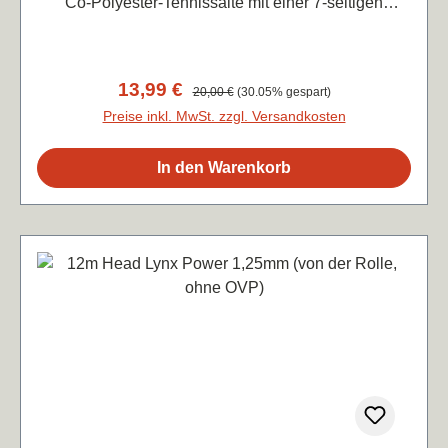
Co-Polyester-Tennissaite mit einer 7-seitigen
Struktur, die den Ball für extremen, explosiven Spin
erfasst. Die Challenge Saite bietet dem Ligaspieler
beim Wochenendmatch ultimative Power und fein
Verkaufspreis:
13,99 €
Regulärer Preis:
20,00 €
(30.05% gespart)
abgestimmte Kontrolle. Alles, was du für dein
Preise inkl. MwSt. zzgl. Versandkosten
Grundlinienspiel benötigst, ist ein solider Kern.
Genieße ein dynamisches Spielgefühl mit einer
In den Warenkorb
Saite, die mit einer fein abgestimmten Mischung aus
Kontrolle, Spin und Power ein optimiertes
Spielgefühl vermittelt.・ Innovative Co-Polyester-
Tennissaite für maximale Kontrolle und Spin ・ Aus
recycelten PET-Materialien für reduzierte
Umweltauswirkungen ・ Feste, vorhersehbare
Reaktion für Präzision・ 7-seitige Struktur für
extremen, explosiven Spin ・ Fein abgestimmte
Mischung aus Kontrolle, Spin, Touch, Power und
KomfortStärke: 1,25mmFarbe: natur Preis je lfd.
Meter: 1,17€