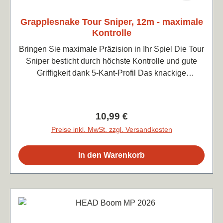
Grapplesnake Tour Sniper, 12m - maximale
Kontrolle
Bringen Sie maximale Präzision in Ihr Spiel Die Tour
Sniper besticht durch höchste Kontrolle und gute
Griffigkeit dank 5-Kant-Profil Das knackige
Feedback lässt dennoch Platz für Power und bietet
ein direktes Spielgefühl Urteil des TennWa-
Testteams: Produktversprechen perfekt eingelöst!
Regulärer Preis:
10,99 €
Spitzensaite zum fairen Preis.(12m Testset wie
Preise inkl. MwSt. zzgl. Versandkosten
abgebildet ohne OVP) Farbe: silbergrauStärke
1,25mm0,92 € je lfd. Meter
In den Warenkorb