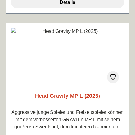
Details
2026 genau diese Balance.Sehr offenes 16x19-
Balance:325 mm Länge:68,5 cm
Bespannungsbild für maximales Spin-PotenzialHy-
Rahmenprofil:22mm
Bor-Technologie für verbesserte Stabilität in einem
leichten RahmenSpin-Grommets erhöhen die
Snapback-Geschwindigkeit der SaitenAuxetic 2.0-
Konstruktion für eine verbesserte
BallverbindungIdeal für fortgeschrittene Spieler und
aufstrebende Junioren Gewicht (unbesaitet): 280 g /
9.9 oz Bespannungsbild: 16/19 Schlagflächengröße:
645 cm² / 100 in² Balance: 325 mm / 0.7 in HL
Länge: 685 mm / 27.0 in Rahmenstärke: 23/26/21
mm
Head Gravity MP L (2025)
Aggressive junge Spieler und Freizeitspieler können
mit dem verbesserten GRAVITY MP L mit seinem
größeren Sweetspot, dem leichteren Rahmen und
der Auxetic 2.0 Technologie dank leichterem