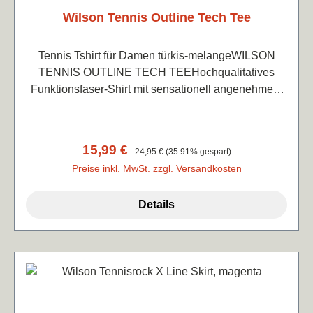
Wilson Tennis Outline Tech Tee
Tennis Tshirt für Damen türkis-melangeWILSON
TENNIS OUTLINE TECH TEEHochqualitatives
Funktionsfaser-Shirt mit sensationell angenehmem
Baumwoll-GefühlHoher Tragekomfort dank Moisture
Movement für schnelle
Abtrocknungantimikrobakterieller Schutz vor
Verkaufspreis:
15,99 €
Regulärer Preis:
24,95 €
(35.91% gespart)
Geruch100% PolyesterWRA727101
Preise inkl. MwSt. zzgl. Versandkosten
Details