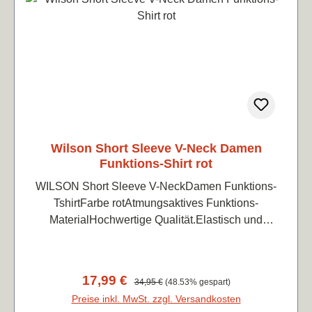
Wilson Short Sleeve V-Neck Damen
Funktions-Shirt rot
WILSON Short Sleeve V-NeckDamen Funktions-
TshirtFarbe rotAtmungsaktives Funktions-
MaterialHochwertige Qualität.Elastisch und
atmungsaktiv, angenehm leicht zu tragen88%
Polyester, 12% Elasthan
Verkaufspreis:
17,99 €
Regulärer Preis:
34,95 €
(48.53% gespart)
Preise inkl. MwSt. zzgl. Versandkosten