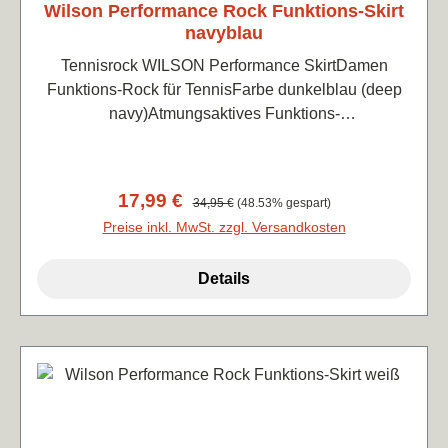
Wilson Performance Rock Funktions-Skirt
navyblau
Tennisrock WILSON Performance SkirtDamen
Funktions-Rock für TennisFarbe dunkelblau (deep
navy)Atmungsaktives Funktions-
MaterialHochwertige Qualität. Mit Innenhose und
Balleinsteckmöglichkeit im hinteren BundElastisch
und atmungsaktiv, angenehm leicht zu tragen88%
Verkaufspreis:
17,99 €
Regulärer Preis:
34,95 €
(48.53% gespart)
Polyester, 12% Elasthan
Preise inkl. MwSt. zzgl. Versandkosten
Details