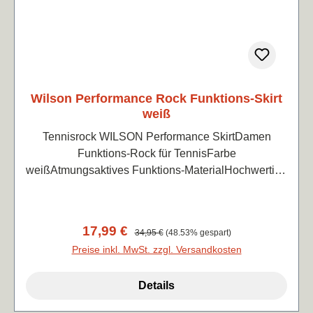
Wilson Performance Rock Funktions-Skirt
weiß
Tennisrock WILSON Performance SkirtDamen
Funktions-Rock für TennisFarbe
weißAtmungsaktives Funktions-MaterialHochwertige
Qualität. Mit Innenhose und Balleinsteckmöglichkeit
im hinteren BundElastisch und atmungsaktiv,
angenehm leicht zu tragen88% Polyester, 12%
Verkaufspreis:
17,99 €
Regulärer Preis:
34,95 €
(48.53% gespart)
Elasthan
Preise inkl. MwSt. zzgl. Versandkosten
Details