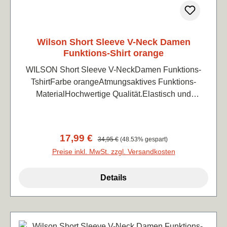
Wilson Short Sleeve V-Neck Damen
Funktions-Shirt orange
WILSON Short Sleeve V-NeckDamen Funktions-
TshirtFarbe orangeAtmungsaktives Funktions-
MaterialHochwertige Qualität.Elastisch und
atmungsaktiv, angenehm leicht zu tragen88%
Polyester, 12% Elasthan
Verkaufspreis:
17,99 €
Regulärer Preis:
34,95 €
(48.53% gespart)
Preise inkl. MwSt. zzgl. Versandkosten
Details