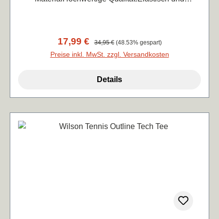
atmungsaktiv, angenehm leicht zu tragen88%
Polyester, 12% Elasthan
Verkaufspreis:
17,99 €
Regulärer Preis:
34,95 €
(48.53% gespart)
Preise inkl. MwSt. zzgl. Versandkosten
Details