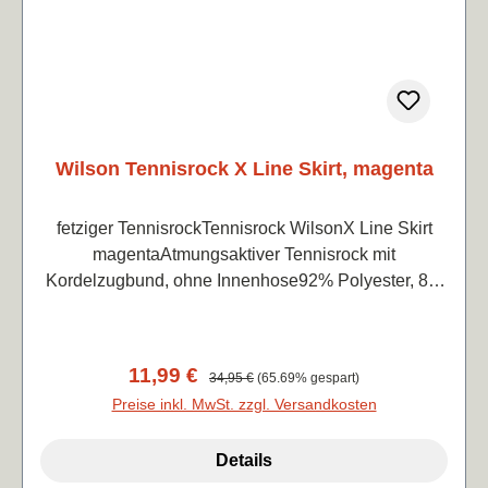
Wilson Tennisrock X Line Skirt, magenta
fetziger TennisrockTennisrock WilsonX Line Skirt
magentaAtmungsaktiver Tennisrock mit
Kordelzugbund, ohne Innenhose92% Polyester, 8%
Elasthan
Verkaufspreis:
11,99 €
Regulärer Preis:
34,95 €
(65.69% gespart)
Preise inkl. MwSt. zzgl. Versandkosten
Details