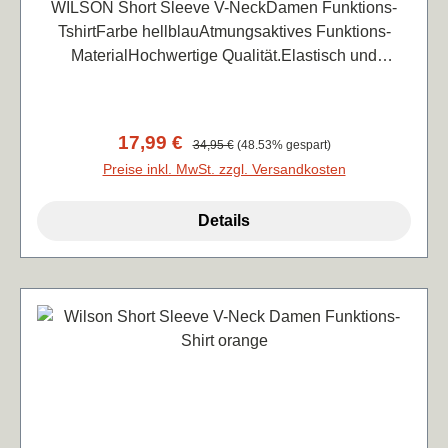
WILSON Short Sleeve V-NeckDamen Funktions-
TshirtFarbe hellblauAtmungsaktives Funktions-
MaterialHochwertige Qualität.Elastisch und
atmungsaktiv, angenehm leicht zu tragen88%
Polyester, 12% Elasthan
Verkaufspreis:
17,99 €
Regulärer Preis:
34,95 €
(48.53% gespart)
Preise inkl. MwSt. zzgl. Versandkosten
Details