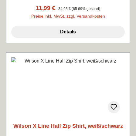
Verkaufspreis:
11,99 €
Regulärer Preis:
34,95 €
(65.69% gespart)
Preise inkl. MwSt. zzgl. Versandkosten
Details
Wilson X Line Half Zip Shirt, weiß/schwarz