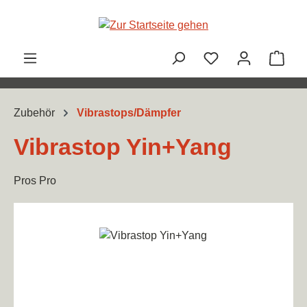
Zum Hauptinhalt springen
Ware
Zubehör
Vibrastops/Dämpfer
Vibrastop Yin+Yang
Pros Pro
Bildergalerie überspringen