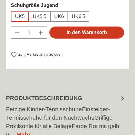
auswählen
Schuhgröße Jugend
UK5
UK5,5
UK6
UK6,5
Produkt Anzahl: Gib den gewünschten Wert
In den Warenkorb
Zum Merkzettel hinzufügen
PRODUKTBESCHREIBUNG
Fetzige Kinder-TennisschuheEinsteiger-
Tennisschuhe für den NachwuchsGriffige
Profilsohle für alle BelägeFarbe Rot mit gelb
u…
Mehr