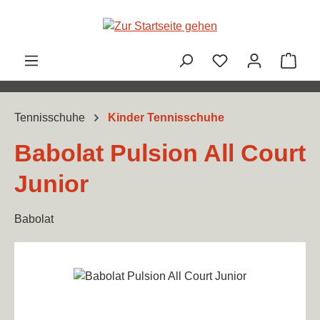
Zum Hauptinhalt springen
Ware
Tennisschuhe
Kinder Tennisschuhe
Babolat Pulsion All Court
Junior
Babolat
Bildergalerie überspringen