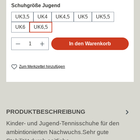
auswählen
Schuhgröße Jugend
UK3,5
UK4
UK4,5
UK5
UK5,5
UK6
UK6,5
Produkt Anzahl: Gib den gewünschten Wert
In den Warenkorb
Zum Merkzettel hinzufügen
PRODUKTBESCHREIBUNG
Kinder- und Jugend-Tennisschuhe für den
ambintionierten Nachwuchs.Sehr gute