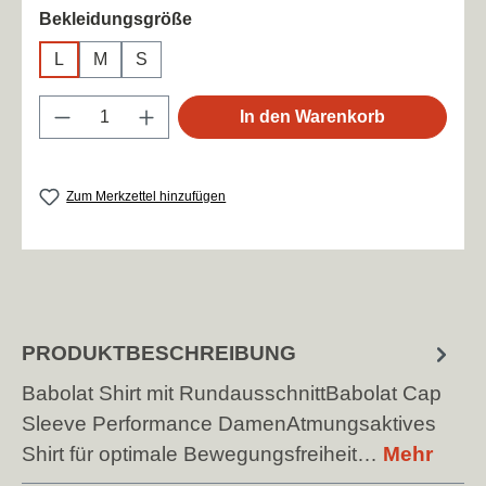
auswählen
Bekleidungsgröße
L
M
S
Produkt Anzahl: Gib den gewünschten Wert
In den Warenkorb
Zum Merkzettel hinzufügen
PRODUKTBESCHREIBUNG
Babolat Shirt mit RundausschnittBabolat Cap
Sleeve Performance DamenAtmungsaktives
Shirt für optimale Bewegungsfreiheit…
Mehr