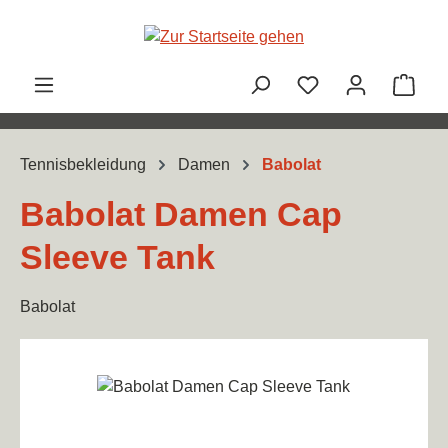
Zum Hauptinhalt springen
Ware
Tennisbekleidung
Damen
Babolat
Babolat Damen Cap
Sleeve Tank
Babolat
Bildergalerie überspringen