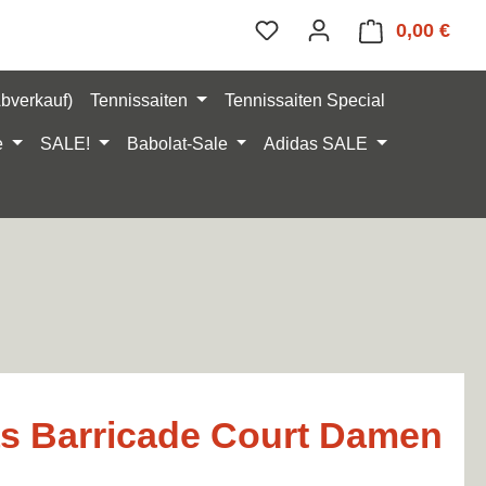
0,00 €
Ware
Abverkauf)
Tennissaiten
Tennissaiten Special
e
SALE!
Babolat-Sale
Adidas SALE
s Barricade Court Damen