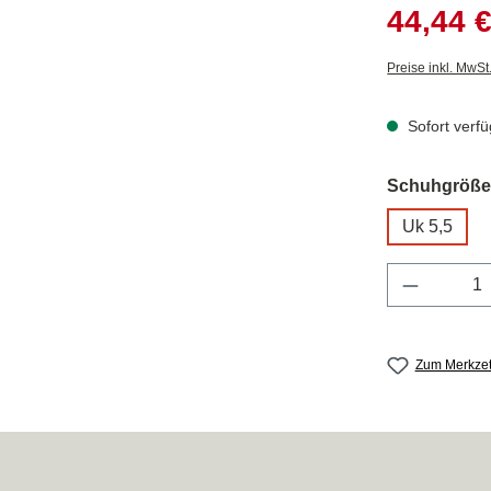
Verkaufspreis
44,44 
Preise inkl. MwSt
Sofort verfü
Schuhgröß
Uk 5,5
Produkt 
Zum Merkzet