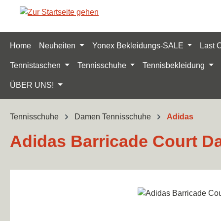
m Hauptinhalt springen
Zur Suche springen
Zur Hauptnavigation springen
Home
Neuheiten
Yonex Bekleidungs-SALE
Last 
Tennistaschen
Tennisschuhe
Tennisbekleidung
ÜBER UNS!
Tennisschuhe
Damen Tennisschuhe
Adidas
Adidas Barricade Court 
Bildergalerie überspringen