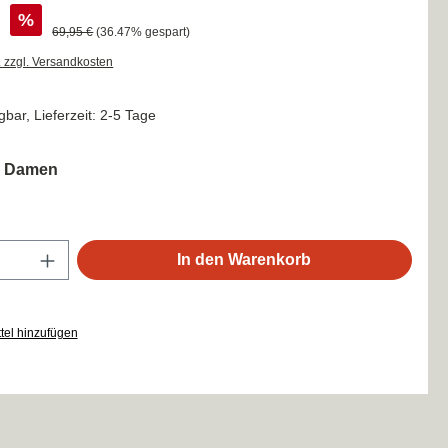
:
€
%
Regulärer Preis:
69,95 €
(36.47% gespart)
. zzgl. Versandkosten
gbar, Lieferzeit: 2-5 Tage
auswählen
e Damen
Anzahl: Gib den gewünschten Wert ein oder
In den Warenkorb
tel hinzufügen